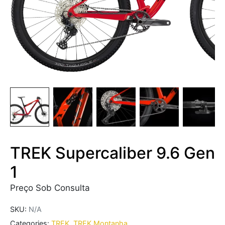
TREK Supercaliber 9.6 Gen
1
Preço Sob Consulta
SKU:
N/A
Categories:
TREK
,
TREK Montanha